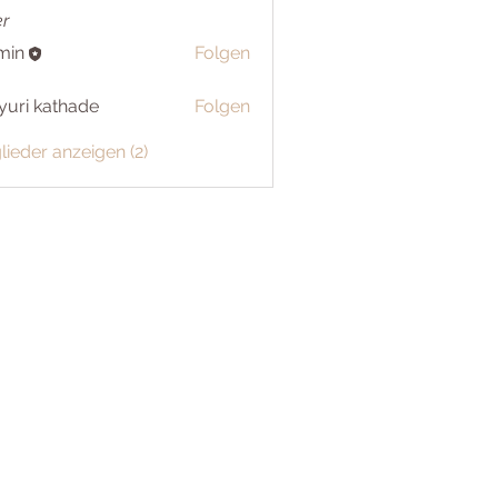
er
min
Folgen
uri kathade
Folgen
glieder anzeigen (2)