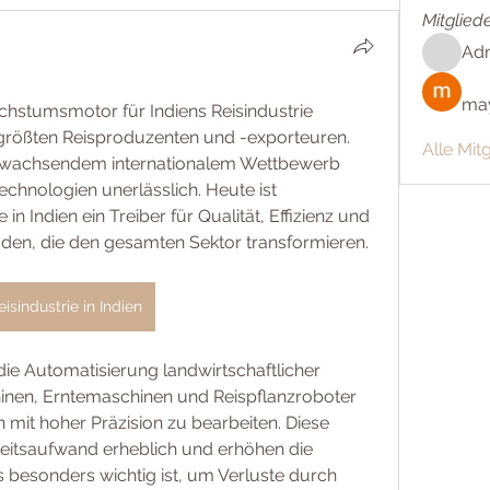
Mitglied
Ad
may
hstumsmotor für Indiens Reisindustrie
 größten Reisproduzenten und -exporteuren. 
Alle Mit
 wachsendem internationalem Wettbewerb 
hnologien unerlässlich. Heute ist 
in Indien ein Treiber für Qualität, Effizienz und 
den, die den gesamten Sektor transformieren.
eisindustrie in Indien
 die Automatisierung landwirtschaftlicher 
en, Erntemaschinen und Reispflanzroboter 
 mit hoher Präzision zu bearbeiten. Diese 
itsaufwand erheblich und erhöhen die 
 besonders wichtig ist, um Verluste durch 