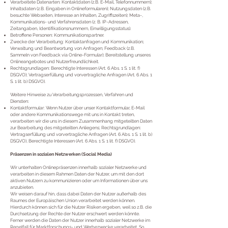
Verarbeitete Datenarten: Kontaktdaten (z.B. E-Mail, Telefonnummern);
Inhaltsdaten (z.B. Eingaben in Onlineformularen); Nutzungsdaten (z.B.
besuchte Webseiten, Interesse an Inhalten, Zugriffszeiten); Meta-,
Kommunikations- und Verfahrensdaten (z. B. IP-Adressen,
Zeitangaben, Identifikationsnummern, Einwilligungsstatus).
Betroffene Personen: Kommunikationspartner.
Zwecke der Verarbeitung: Kontaktanfragen und Kommunikation;
Verwaltung und Beantwortung von Anfragen; Feedback (z.B.
Sammeln von Feedback via Online-Formular); Bereitstellung unseres
Onlineangebotes und Nutzerfreundlichkeit.
Rechtsgrundlagen: Berechtigte Interessen (Art. 6 Abs. 1 S. 1 lit. f)
DSGVO); Vertragserfüllung und vorvertragliche Anfragen (Art. 6 Abs. 1
S. 1 lit. b) DSGVO).
Weitere Hinweise zu Verarbeitungsprozessen, Verfahren und
Diensten:
Kontaktformular: Wenn Nutzer über unser Kontaktformular, E-Mail
oder andere Kommunikationswege mit uns in Kontakt treten,
verarbeiten wir die uns in diesem Zusammenhang mitgeteilten Daten
zur Bearbeitung des mitgeteilten Anliegens; Rechtsgrundlagen:
Vertragserfüllung und vorvertragliche Anfragen (Art. 6 Abs. 1 S. 1 lit. b)
DSGVO), Berechtigte Interessen (Art. 6 Abs. 1 S. 1 lit. f) DSGVO).
Präsenzen in sozialen Netzwerken (Social Media)
Wir unterhalten Onlinepräsenzen innerhalb sozialer Netzwerke und
verarbeiten in diesem Rahmen Daten der Nutzer, um mit den dort
aktiven Nutzern zu kommunizieren oder um Informationen über uns
anzubieten.
Wir weisen darauf hin, dass dabei Daten der Nutzer außerhalb des
Raumes der Europäischen Union verarbeitet werden können.
Hierdurch können sich für die Nutzer Risiken ergeben, weil so z.B. die
Durchsetzung der Rechte der Nutzer erschwert werden könnte.
Ferner werden die Daten der Nutzer innerhalb sozialer Netzwerke im
Regelfall für Marktforschungs- und Werbezwecke verarbeitet. So