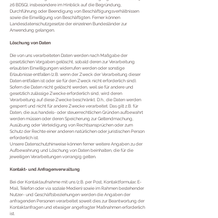
26 BDSG), insbesondere im Hinblick auf die Begründung,
Durchführung oder Beendigung von Beschäftigungsverhältnissen
sowie die Einwilligung von Beschäftigten. Ferner können
Landesdatenschutzgesetze der einzelnen Bundesländer zur
Anwendung gelangen.
Löschung von Daten
Die von uns verarbeiteten Daten werden nach Maßgabe der
gesetzlichen Vorgaben gelöscht, sobald deren zur Verarbeitung
erlaubten Einwilligungen widerrufen werden oder sonstige
Erlaubnisse entfallen (z.B. wenn der Zweck der Verarbeitung dieser
Daten entfallen ist oder sie für den Zweck nicht erforderlich sind).
Sofern die Daten nicht gelöscht werden, weil sie für andere und
gesetzlich zulässige Zwecke erforderlich sind, wird deren
Verarbeitung auf diese Zwecke beschränkt. D.h., die Daten werden
gesperrt und nicht für andere Zwecke verarbeitet. Das gilt z.B. für
Daten, die aus handels- oder steuerrechtlichen Gründen aufbewahrt
werden müssen oder deren Speicherung zur Geltendmachung,
Ausübung oder Verteidigung von Rechtsansprüchen oder zum
Schutz der Rechte einer anderen natürlichen oder juristischen Person
erforderlich ist.
Unsere Datenschutzhinweise können ferner weitere Angaben zu der
Aufbewahrung und Löschung von Daten beinhalten, die für die
jeweiligen Verarbeitungen vorrangig gelten.
Kontakt- und Anfragenverwaltung
Bei der Kontaktaufnahme mit uns (z.B. per Post, Kontaktformular, E-
Mail, Telefon oder via soziale Medien) sowie im Rahmen bestehender
Nutzer- und Geschäftsbeziehungen werden die Angaben der
anfragenden Personen verarbeitet soweit dies zur Beantwortung der
Kontaktanfragen und etwaiger angefragter Maßnahmen erforderlich
ist.