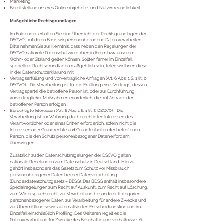
Marketing.
Bereitstellung unseres Onlineangebotes und Nutzerfreundlichkeit.
Maßgebliche Rechtsgrundlagen
Im Folgenden erhalten Sie eine Übersicht der Rechtsgrundlagen der
DSGVO, auf deren Basis wir personenbezogene Daten verarbeiten.
Bitte nehmen Sie zur Kenntnis, dass neben den Regelungen der
DSGVO nationale Datenschutzvorgaben in Ihrem bzw. unserem
Wohn- oder Sitzland gelten können. Sollten ferner im Einzelfall
speziellere Rechtsgrundlagen maßgeblich sein, teilen wir Ihnen diese
in der Datenschutzerklärung mit.
Vertragserfüllung und vorvertragliche Anfragen (Art. 6 Abs. 1 S. 1 lit. b)
DSGVO) - Die Verarbeitung ist für die Erfüllung eines Vertrags, dessen
Vertragspartei die betroffene Person ist, oder zur Durchführung
vorvertraglicher Maßnahmen erforderlich, die auf Anfrage der
betroffenen Person erfolgen.
Berechtigte Interessen (Art. 6 Abs. 1 S. 1 lit. f) DSGVO) - Die
Verarbeitung ist zur Wahrung der berechtigten Interessen des
Verantwortlichen oder eines Dritten erforderlich, sofern nicht die
Interessen oder Grundrechte und Grundfreiheiten der betroffenen
Person, die den Schutz personenbezogener Daten erfordern,
überwiegen.
Zusätzlich zu den Datenschutzregelungen der DSGVO gelten
nationale Regelungen zum Datenschutz in Deutschland. Hierzu
gehört insbesondere das Gesetz zum Schutz vor Missbrauch
personenbezogener Daten bei der Datenverarbeitung
(Bundesdatenschutzgesetz – BDSG). Das BDSG enthält insbesondere
Spezialregelungen zum Recht auf Auskunft, zum Recht auf Löschung,
zum Widerspruchsrecht, zur Verarbeitung besonderer Kategorien
personenbezogener Daten, zur Verarbeitung für andere Zwecke und
zur Übermittlung sowie automatisierten Entscheidungsfindung im
Einzelfall einschließlich Profiling. Des Weiteren regelt es die
Datenverarbeitung für Zwecke des Beschäftigungsverhältnisses (§