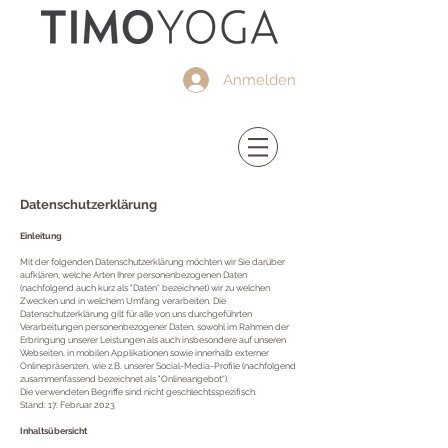
Anmelden
Datenschutzerklärung
Einleitung
Mit der folgenden Datenschutzerklärung möchten wir Sie darüber
aufklären, welche Arten Ihrer personenbezogenen Daten
(nachfolgend auch kurz als "Daten“ bezeichnet) wir zu welchen
Zwecken und in welchem Umfang verarbeiten. Die
Datenschutzerklärung gilt für alle von uns durchgeführten
Verarbeitungen personenbezogener Daten, sowohl im Rahmen der
Erbringung unserer Leistungen als auch insbesondere auf unseren
Webseiten, in mobilen Applikationen sowie innerhalb externer
Onlinepräsenzen, wie z.B. unserer Social-Media-Profile (nachfolgend
zusammenfassend bezeichnet als "Onlineangebot“).
Die verwendeten Begriffe sind nicht geschlechtsspezifisch.
Stand: 17. Februar 2023
Inhaltsübersicht