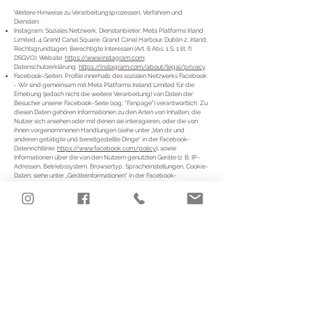
Weitere Hinweise zu Verarbeitungsprozessen, Verfahren und
Diensten:
Instagram: Soziales Netzwerk; Dienstanbieter: Meta Platforms Irland
Limited, 4 Grand Canal Square, Grand Canal Harbour, Dublin 2, Irland;
Rechtsgrundlagen: Berechtigte Interessen (Art. 6 Abs. 1 S. 1 lit. f)
DSGVO); Website:
https://www.instagram.com
;
Datenschutzerklärung:
https://instagram.com/about/legal/privacy
.
Facebook-Seiten: Profile innerhalb des sozialen Netzwerks Facebook
- Wir sind gemeinsam mit Meta Platforms Ireland Limited für die
Erhebung (jedoch nicht die weitere Verarbeitung) von Daten der
Besucher unserer Facebook-Seite (sog. "Fanpage") verantwortlich. Zu
diesen Daten gehören Informationen zu den Arten von Inhalten, die
Nutzer sich ansehen oder mit denen sie interagieren, oder die von
ihnen vorgenommenen Handlungen (siehe unter „Von dir und
anderen getätigte und bereitgestellte Dinge“ in der Facebook-
Datenrichtlinie:
https://www.facebook.com/policy
), sowie
Informationen über die von den Nutzern genutzten Geräte (z. B. IP-
Adressen, Betriebssystem, Browsertyp, Spracheinstellungen, Cookie-
Daten; siehe unter „Geräteinformationen“ in der Facebook-
Datenrichtlinie:
https://www.facebook.com/policy
). Wie in der
Facebook-Datenrichtlinie unter „Wie verwenden wir diese
Informationen?“ erläutert, erhebt und verwendet Facebook
Informationen auch, um Analysedienste, so genannte "Seiten-
Insights", für Seitenbetreiber bereitzustellen, damit diese Erkenntnisse
darüber erhalten, wie Personen mit ihren Seiten und mit den mit ihnen
verbundenen Inhalten interagieren. Wir haben mit Facebook eine
spezielle Vereinbarung abgeschlossen ("Informationen zu Seiten-
Insights",
https://www.facebook.com/legal/terms/page_controller_addendu
m
), in der insbesondere geregelt wird, welche
Sicherheitsmaßnahmen Facebook beachten muss und in der
Facebook sich bereit erklärt hat die Betroffenenrechte zu erfüllen (d.
h. Nutzer können z. B. Auskünfte oder Löschungsanfragen direkt an
Facebook richten). Die Rechte der Nutzer (insbesondere auf Auskunft,