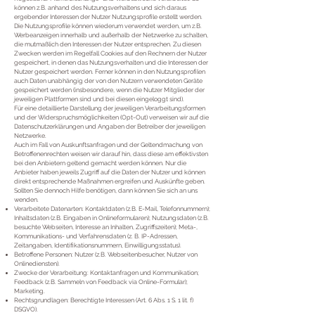
können z.B. anhand des Nutzungsverhaltens und sich daraus
ergebender Interessen der Nutzer Nutzungsprofile erstellt werden.
Die Nutzungsprofile können wiederum verwendet werden, um z.B.
Werbeanzeigen innerhalb und außerhalb der Netzwerke zu schalten,
die mutmaßlich den Interessen der Nutzer entsprechen. Zu diesen
Zwecken werden im Regelfall Cookies auf den Rechnern der Nutzer
gespeichert, in denen das Nutzungsverhalten und die Interessen der
Nutzer gespeichert werden. Ferner können in den Nutzungsprofilen
auch Daten unabhängig der von den Nutzern verwendeten Geräte
gespeichert werden (insbesondere, wenn die Nutzer Mitglieder der
jeweiligen Plattformen sind und bei diesen eingeloggt sind).
Für eine detaillierte Darstellung der jeweiligen Verarbeitungsformen
und der Widerspruchsmöglichkeiten (Opt-Out) verweisen wir auf die
Datenschutzerklärungen und Angaben der Betreiber der jeweiligen
Netzwerke.
Auch im Fall von Auskunftsanfragen und der Geltendmachung von
Betroffenenrechten weisen wir darauf hin, dass diese am effektivsten
bei den Anbietern geltend gemacht werden können. Nur die
Anbieter haben jeweils Zugriff auf die Daten der Nutzer und können
direkt entsprechende Maßnahmen ergreifen und Auskünfte geben.
Sollten Sie dennoch Hilfe benötigen, dann können Sie sich an uns
wenden.
Verarbeitete Datenarten: Kontaktdaten (z.B. E-Mail, Telefonnummern);
Inhaltsdaten (z.B. Eingaben in Onlineformularen); Nutzungsdaten (z.B.
besuchte Webseiten, Interesse an Inhalten, Zugriffszeiten); Meta-,
Kommunikations- und Verfahrensdaten (z. B. IP-Adressen,
Zeitangaben, Identifikationsnummern, Einwilligungsstatus).
Betroffene Personen: Nutzer (z.B. Webseitenbesucher, Nutzer von
Onlinediensten).
Zwecke der Verarbeitung: Kontaktanfragen und Kommunikation;
Feedback (z.B. Sammeln von Feedback via Online-Formular);
Marketing.
Rechtsgrundlagen: Berechtigte Interessen (Art. 6 Abs. 1 S. 1 lit. f)
DSGVO).