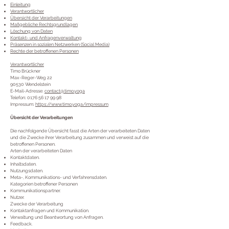
Einleitung
Verantwortlicher
Übersicht der Verarbeitungen
Maßgebliche Rechtsgrundlagen
Löschung von Daten
Kontakt- und Anfragenverwaltung
Präsenzen in sozialen Netzwerken (Social Media)
Rechte der betroffenen Personen
Verantwortlicher
Timo Brückner
Max-Reger-Weg 22
90530 Wendelstein
E-Mail-Adresse:
contact@timo.yoga
Telefon:
0176 56 17 99 98
Impressum:
https://www.timo.yoga/impressum
Übersicht der Verarbeitungen
Die nachfolgende Übersicht fasst die Arten der verarbeiteten Daten
und die Zwecke ihrer Verarbeitung zusammen und verweist auf die
betroffenen Personen.
Arten der verarbeiteten Daten
Kontaktdaten.
Inhaltsdaten.
Nutzungsdaten.
Meta-, Kommunikations- und Verfahrensdaten.
Kategorien betroffener Personen
Kommunikationspartner.
Nutzer.
Zwecke der Verarbeitung
Kontaktanfragen und Kommunikation.
Verwaltung und Beantwortung von Anfragen.
Feedback.