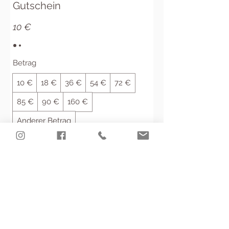
Gutschein
10 €
Betrag
10 €
18 €
36 €
54 €
72 €
85 €
90 €
160 €
Anderer Betrag
Menge
Bestellen