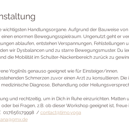
nstaltung
e wichtigsten Handlungsorgane. Aufgrund der Bauweise von 
r einen enormen Bewegungsspielraum. Ungenutzt geht er verl
ungen ablaufen, entstehen Verspannungen, Fehlstellungen 
den wir Dysbalancen und zu starre Bewegungsmuster. Du ler
nd die Mobilität im Schulter-Nackenbereich zurück zu gewi
ene Yogi(ni)s genauso geeignet wie für Einsteiger/innen.
 bestehenden Schmerzen zuvor einen Arzt zu konsultieren. Die
ne medizinische Diagnose, Behandlung oder Heilungsversprech
 und rechtzeitig, um in Dich in Ruhe einzurichten. Matten un
oder bei Fragen, z.B. ob dieser Workshop geeignet ist, freue 
.  017656179998  / 
contact@timo.yoga
rana@gmx.de