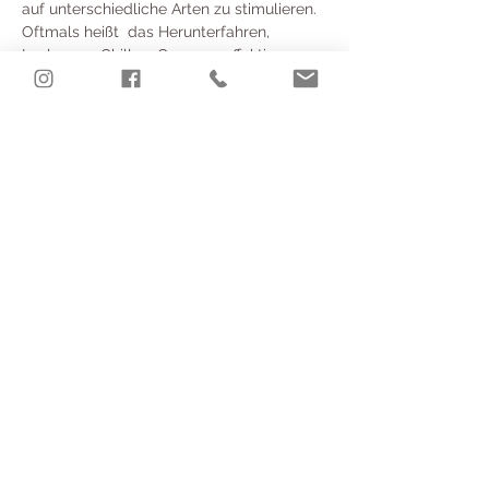
auf unterschiedliche Arten zu stimulieren. 
Oftmals heißt  das Herunterfahren, 
Loslassen, Chillen. Genauso effektiv 
können wir  Methoden anwenden, um 
wieder wacher und handlungsschneller 
zu werden. In  jedem Fall heißt es, unser 
Nervensystem auszubalancieren und 
allmählich  unseren Toleranzbereich zu 
erweitern. In diesem Workshop üben wir 
 effektive Elemente einer solchen Praxis, 
gehen in tiefen Kontakt mit der  heilenden 
Kraft unseres Atems und finden Momente 
der Stille, um zu  entspannen und neue 
Energie zu tanken. Du lernst dabei auch 
wie Du jede  Technik Deinem Übungslevel 
oder Deiner Tagesform anpassen kannst.
​© 2025 TIMO YOGA